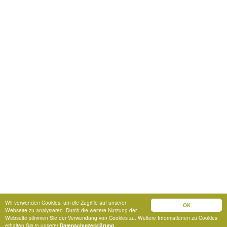
Wir verwenden Cookies, um die Zugriffe auf unserer
OK
Webseite zu analysieren. Durch die weitere Nutzung der
Webseite stimmen Sie der Verwendung von Cookies zu. Weitere Informationen zu Cookies
erhalten Sie in unserer
Datenschutzerklärung