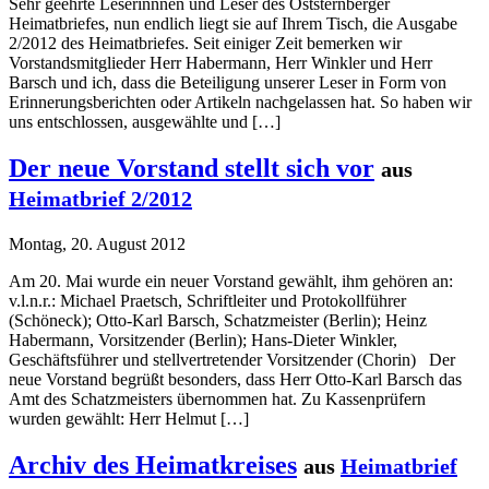
Sehr geehrte Leserinnnen und Leser des Oststernberger
Heimatbriefes, nun endlich liegt sie auf Ihrem Tisch, die Ausgabe
2/2012 des Heimatbriefes. Seit einiger Zeit bemerken wir
Vorstandsmitglieder Herr Habermann, Herr Winkler und Herr
Barsch und ich, dass die Beteiligung unserer Leser in Form von
Erinnerungsberichten oder Artikeln nachgelassen hat. So haben wir
uns entschlossen, ausgewählte und […]
Der neue Vorstand stellt sich vor
aus
Heimatbrief 2/2012
Montag, 20. August 2012
Am 20. Mai wurde ein neuer Vorstand gewählt, ihm gehören an:
v.l.n.r.: Michael Praetsch, Schriftleiter und Protokollführer
(Schöneck); Otto-Karl Barsch, Schatzmeister (Berlin); Heinz
Habermann, Vorsitzender (Berlin); Hans-Dieter Winkler,
Geschäftsführer und stellvertretender Vorsitzender (Chorin) Der
neue Vorstand begrüßt besonders, dass Herr Otto-Karl Barsch das
Amt des Schatzmeisters übernommen hat. Zu Kassenprüfern
wurden gewählt: Herr Helmut […]
Archiv des Heimatkreises
aus
Heimatbrief