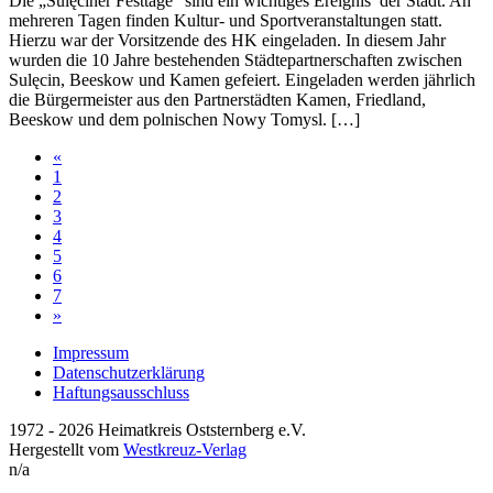
Die „Sulęciner Festtage“ sind ein wichtiges Ereignis der Stadt. An
mehreren Tagen finden Kultur- und Sportveranstaltungen statt.
Hierzu war der Vorsitzende des HK eingeladen. In diesem Jahr
wurden die 10 Jahre bestehenden Städtepartnerschaften zwischen
Sulęcin, Beeskow und Kamen gefeiert. Eingeladen werden jährlich
die Bürgermeister aus den Partnerstädten Kamen, Friedland,
Beeskow und dem polnischen Nowy Tomysl. […]
«
1
2
3
4
5
6
7
»
Impressum
Datenschutzerklärung
Haftungsausschluss
1972 - 2026 Heimatkreis Oststernberg e.V.
Hergestellt vom
Westkreuz-Verlag
n/a