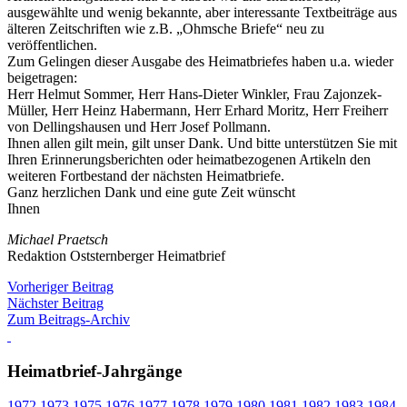
ausgewählte und wenig bekannte, aber interessante Textbeiträge aus
älteren Zeitschriften wie z.B. „Ohmsche Briefe“ neu zu
veröffentlichen.
Zum Gelingen dieser Ausgabe des Heimatbriefes haben u.a. wieder
beigetragen:
Herr Helmut Sommer, Herr Hans-Dieter Winkler, Frau Zajonzek-
Müller, Herr Heinz Habermann, Herr Erhard Moritz, Herr Freiherr
von Dellingshausen und Herr Josef Pollmann.
Ihnen allen gilt mein, gilt unser Dank. Und bitte unterstützen Sie mit
Ihren Erinnerungsberichten oder heimatbezogenen Artikeln den
weiteren Fortbestand der nächsten Heimatbriefe.
Ganz herzlichen Dank und eine gute Zeit wünscht
Ihnen
Michael Praetsch
Redaktion Oststernberger Heimatbrief
Vorheriger Beitrag
Nächster Beitrag
Zum Beitrags-Archiv
Heimatbrief-Jahrgänge
1972
1973
1975
1976
1977
1978
1979
1980
1981
1982
1983
1984